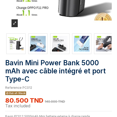
Bavin Mini Power Bank 5000
mAh avec câble intégré et port
Type-C
Reference
PC012
Out-of-Stock
80.500 TND
140.000 TND
Tax included
Bavin PC012 5000mAh Mini batterie externe à charge rapide