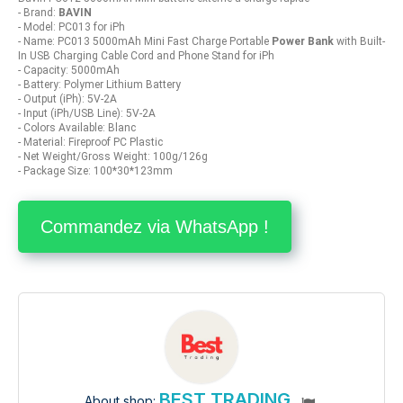
- Brand:
BAVIN
- Model: PC013 for iPh
- Name: PC013 5000mAh Mini Fast Charge Portable
Power Bank
with Built-
In USB Charging Cable Cord and Phone Stand for iPh
- Capacity: 5000mAh
- Battery: Polymer Lithium Battery
- Output (iPh): 5V-2A
- Input (iPh/USB Line): 5V-2A
- Colors Available: Blanc
- Material: Fireproof PC Plastic
- Net Weight/Gross Weight: 100g/126g
- Package Size: 100*30*123mm
Commandez via WhatsApp !
BEST TRADING
About shop: