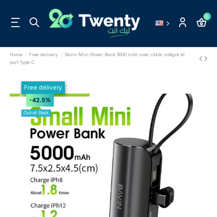
0
Home
Free delivery
Bavin Mini Power Bank 5000 mAh avec câble intégré et
port Type-C
Free delivery
-42.5%
Out-of-Stock