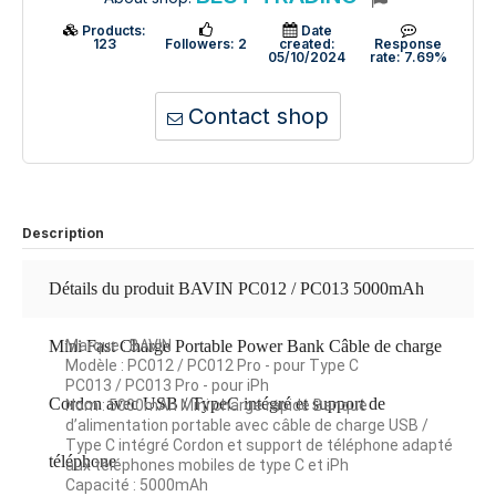
Products:
Date
123
Followers:
2
created:
Response
05/10/2024
rate:
7.69%
Contact shop
Description
Détails du produit BAVIN PC012 / PC013 5000mAh
Mini Fast Charge Portable Power Bank Câble de charge
Marque : BAVIN
Modèle : PC012 / PC012 Pro - pour Type C
PC013 / PC013 Pro - pour iPh
Cordon avec USB / TypeC intégré et support de
Nom : 5000mAh Mini charge rapide Banque
d’alimentation portable avec câble de charge USB /
Type C intégré Cordon et support de téléphone adapté
téléphone
aux téléphones mobiles de type C et iPh
Capacité : 5000mAh