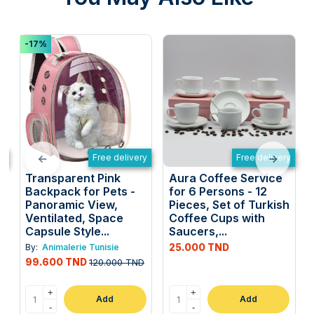
-17%
y
Free delivery
Free delivery
Transparent Pink
Aura Coffee Service
Backpack for Pets -
for 6 Persons - 12
Panoramic View,
Pieces, Set of Turkish
Ventilated, Space
Coffee Cups with
Capsule Style...
Saucers,...
By:
Animalerie Tunisie
25.000 TND
99.600 TND
120.000 TND
+
+
Add
Add
-
-