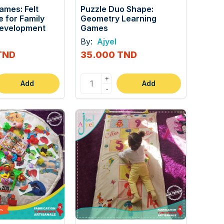
mes: Felt
Puzzle Duo Shape:
 for Family
Geometry Learning
evelopment
Games
By:
Ajyel
TND
35.000 TND
+
Add
Add
-