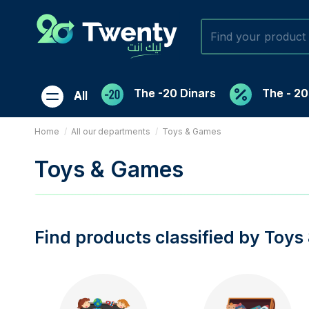
The -20 Dinars
The - 2
All
Home
All our departments
Toys & Games
Toys & Games
Find products classified by Toy