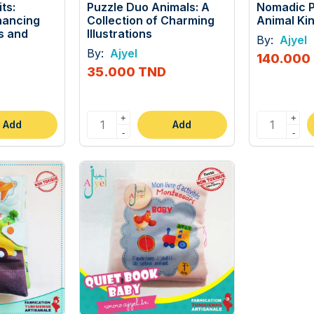
ts:
Puzzle Duo Animals: A
Nomadic P
hancing
Collection of Charming
Animal K
ls and
Illustrations
By:
Ajyel
By:
Ajyel
140.000
35.000 TND
+
+
Add
Add
-
-