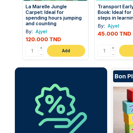
La Marelle Jungle
Transport Earl
Carpet: Ideal for
Book: Ideal for 
spending hours jumping
steps in learni
and counting
By:
Ajyel
By:
Ajyel
45.000 TND
120.000 TND
+
+
Add
-
-
Bon P