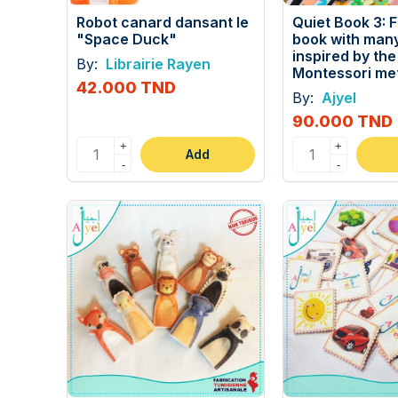
Robot canard dansant le
Quiet Book 3: 
"Space Duck"
book with many
inspired by the
By:
Librairie Rayen
Montessori me
42.000 TND
By:
Ajyel
90.000 TND
+
+
Add
-
-