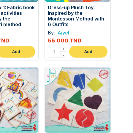
 1: Fabric book
Dress-up Plush Toy:
activities
Inspired by the
y the
Montessori Method with
i method
6 Outfits
By:
Ajyel
TND
55.000 TND
+
Add
Add
-